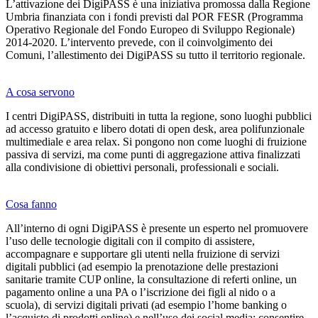
L’attivazione dei DigiPASS è una iniziativa promossa dalla Regione
Umbria finanziata con i fondi previsti dal POR FESR (Programma
Operativo Regionale del Fondo Europeo di Sviluppo Regionale)
2014-2020. L’intervento prevede, con il coinvolgimento dei
Comuni, l’allestimento dei DigiPASS su tutto il territorio regionale.
A cosa servono
I centri DigiPASS, distribuiti in tutta la regione, sono luoghi pubblici
ad accesso gratuito e libero dotati di open desk, area polifunzionale
multimediale e area relax. Si pongono non come luoghi di fruizione
passiva di servizi, ma come punti di aggregazione attiva finalizzati
alla condivisione di obiettivi personali, professionali e sociali.
Cosa fanno
All’interno di ogni DigiPASS è presente un esperto nel promuovere
l’uso delle tecnologie digitali con il compito di assistere,
accompagnare e supportare gli utenti nella fruizione di servizi
digitali pubblici (ad esempio la prenotazione delle prestazioni
sanitarie tramite CUP online, la consultazione di referti online, un
pagamento online a una PA o l’iscrizione dei figli al nido o a
scuola), di servizi digitali privati (ad esempio l’home banking o
l’acquisto di prodotti online) e nell’uso dei social media; consentire