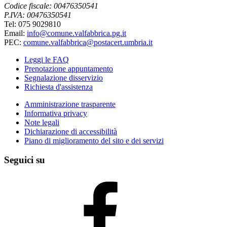
Codice fiscale: 00476350541
P.IVA: 00476350541
Tel: 075 9029810
Email:
info@comune.valfabbrica.pg.it
PEC:
comune.valfabbrica@postacert.umbria.it
Leggi le FAQ
Prenotazione appuntamento
Segnalazione disservizio
Richiesta d'assistenza
Amministrazione trasparente
Informativa privacy
Note legali
Dichiarazione di accessibilità
Piano di miglioramento del sito e dei servizi
Seguici su