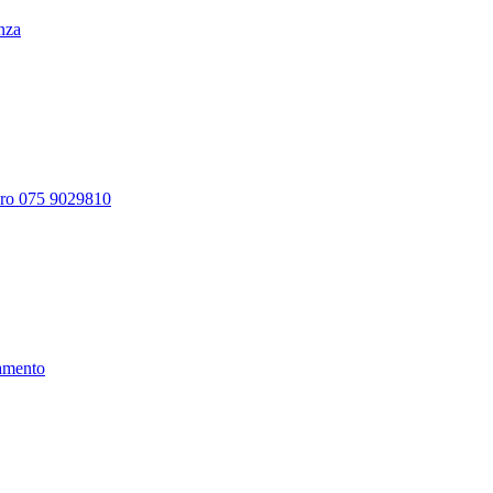
enza
ero 075 9029810
amento