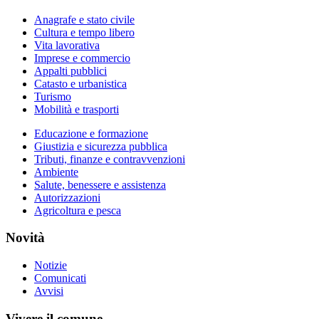
Anagrafe e stato civile
Cultura e tempo libero
Vita lavorativa
Imprese e commercio
Appalti pubblici
Catasto e urbanistica
Turismo
Mobilità e trasporti
Educazione e formazione
Giustizia e sicurezza pubblica
Tributi, finanze e contravvenzioni
Ambiente
Salute, benessere e assistenza
Autorizzazioni
Agricoltura e pesca
Novità
Notizie
Comunicati
Avvisi
Vivere il comune