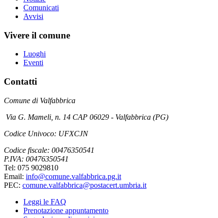
Comunicati
Avvisi
Vivere il comune
Luoghi
Eventi
Contatti
Comune di Valfabbrica
Via G. Mameli, n. 14 CAP 06029 - Valfabbrica (PG)
Codice Univoco: UFXCJN
Codice fiscale: 00476350541
P.IVA: 00476350541
Tel: 075 9029810
Email:
info@comune.valfabbrica.pg.it
PEC:
comune.valfabbrica@postacert.umbria.it
Leggi le FAQ
Prenotazione appuntamento