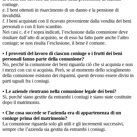
coniuge.
e. I beni ottenuti in risarcimento di un danno e la pensione di
invalidità.
f. I beni acquistati con il ricavato proveniente dalla vendita dei beni
personali o con il loro scambio.
Nei casi c, d e f sopra indicati, l’esclusione dalla comunione deve
risultare dall’atto di acquisto, se di esso ha fatto parte anche l’altro
coniuge; se non risulta l’esclusione, il bene è comune.
• I proventi del lavoro di ciascun coniuge o i frutti dei beni
personali fanno parte della comunione?
No, perché la comunione dei beni riguarda ciò che si acquista e non
i mezzi con cui si acquista. Però, se al momento dello scioglimento
della comunione esistono dei risparmi, questi devono essere divisi in
parti uguali fra i coniugi.
• Le aziende rientrano nella comunione legale dei beni?
Sì, purché siano gestite da entrambi i coniugi e siano state costituite
dopo il matrimonio.
• Che cosa succede se l’azienda era di appartenenza di un
coniuge prima del matrimonio?
La comunione riguarda solo gli utili e gli incrementi successivi,
sempre che l’azienda sia gestita da entrambi i coniugi.