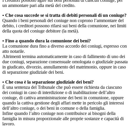
I creditori possono agire sui beni personali di ciascun coniuge, per
un ammontare pari alla metà del credito.
• Che cosa succede se si tratta di debiti personali di un coniuge?
Quando i beni personali del coniuge non coprono l’ammontare del
debito, i creditori possono rifarsi sui beni della comunione, nei limiti
della quota del coniuge debitore (la metà).
• Fino a quando dura la comunione dei beni?
La comunione dura fino a diverso accordo dei coniugi, espresso con
atto notarile.
Altrimenti termina automaticamente in caso di fallimento di uno dei
due coniugi, separazione consensuale omologata o giudiziale passata
in giudicato, divorzio, annullamento del matrimonio, oppure in caso
di separazione giudiziale dei beni.
• Che cosa è la separazione giudiziale dei beni?
È una sentenza del Tribunale che può essere richiesta da ciascuno
dei coniugi in caso di interdizione o di inabilitazione dell’altro
coniuge, di cattiva amministrazione dei beni in comunione, oppure
quando la cattiva gestione degli affari mette in pericolo gli interessi
dell’altro coniuge, o dei beni in comune o della famiglia.
Infine quando l’altro coniuge non contribuisce ai bisogni della
famiglia in misura proporzionale alle proprie sostanze e capacità di
lavoro.