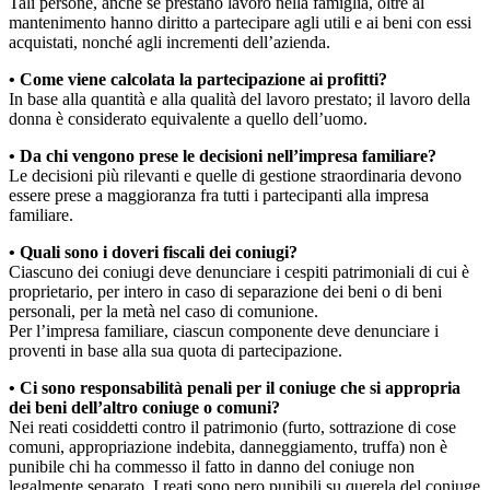
Tali persone, anche se prestano lavoro nella famiglia, oltre al
mantenimento hanno diritto a partecipare agli utili e ai beni con essi
acquistati, nonché agli incrementi dell’azienda.
• Come viene calcolata la partecipazione ai profitti?
In base alla quantità e alla qualità del lavoro prestato; il lavoro della
donna è considerato equivalente a quello dell’uomo.
• Da chi vengono prese le decisioni nell’impresa familiare?
Le decisioni più rilevanti e quelle di gestione straordinaria devono
essere prese a maggioranza fra tutti i partecipanti alla impresa
familiare.
• Quali sono i doveri fiscali dei coniugi?
Ciascuno dei coniugi deve denunciare i cespiti patrimoniali di cui è
proprietario, per intero in caso di separazione dei beni o di beni
personali, per la metà nel caso di comunione.
Per l’impresa familiare, ciascun componente deve denunciare i
proventi in base alla sua quota di partecipazione.
• Ci sono responsabilità penali per il coniuge che si appropria
dei beni dell’altro coniuge o comuni?
Nei reati cosiddetti contro il patrimonio (furto, sottrazione di cose
comuni, appropriazione indebita, danneggiamento, truffa) non è
punibile chi ha commesso il fatto in danno del coniuge non
legalmente separato. I reati sono pero punibili su querela del coniuge