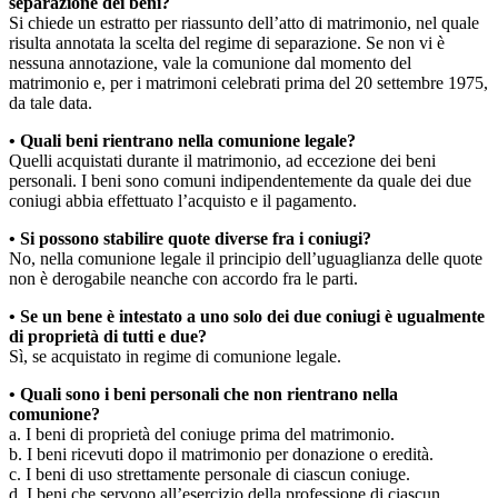
separazione dei beni?
Si chiede un estratto per riassunto dell’atto di matrimonio, nel quale
risulta annotata la scelta del regime di separazione. Se non vi è
nessuna annotazione, vale la comunione dal momento del
matrimonio e, per i matrimoni celebrati prima del 20 settembre 1975,
da tale data.
• Quali beni rientrano nella comunione legale?
Quelli acquistati durante il matrimonio, ad eccezione dei beni
personali. I beni sono comuni indipendentemente da quale dei due
coniugi abbia effettuato l’acquisto e il pagamento.
• Si possono stabilire quote diverse fra i coniugi?
No, nella comunione legale il principio dell’uguaglianza delle quote
non è derogabile neanche con accordo fra le parti.
• Se un bene è intestato a uno solo dei due coniugi è ugualmente
di proprietà di tutti e due?
Sì, se acquistato in regime di comunione legale.
• Quali sono i beni personali che non rientrano nella
comunione?
a. I beni di proprietà del coniuge prima del matrimonio.
b. I beni ricevuti dopo il matrimonio per donazione o eredità.
c. I beni di uso strettamente personale di ciascun coniuge.
d. I beni che servono all’esercizio della professione di ciascun