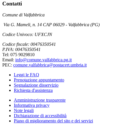
Contatti
Comune di Valfabbrica
Via G. Mameli, n. 14 CAP 06029 - Valfabbrica (PG)
Codice Univoco: UFXCJN
Codice fiscale: 00476350541
P.IVA: 00476350541
Tel: 075 9029810
Email:
info@comune.valfabbrica.pg.it
PEC:
comune.valfabbrica@postacert.umbria.it
Leggi le FAQ
Prenotazione appuntamento
Segnalazione disservizio
Richiesta d'assistenza
Amministrazione trasparente
Informativa privacy
Note legali
Dichiarazione di accessibilità
Piano di miglioramento del sito e dei servizi