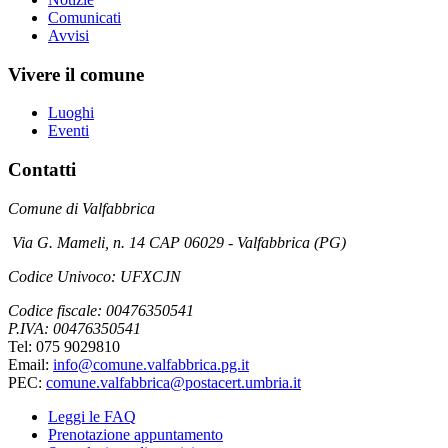
Comunicati
Avvisi
Vivere il comune
Luoghi
Eventi
Contatti
Comune di Valfabbrica
Via G. Mameli, n. 14 CAP 06029 - Valfabbrica (PG)
Codice Univoco: UFXCJN
Codice fiscale: 00476350541
P.IVA: 00476350541
Tel: 075 9029810
Email:
info@comune.valfabbrica.pg.it
PEC:
comune.valfabbrica@postacert.umbria.it
Leggi le FAQ
Prenotazione appuntamento